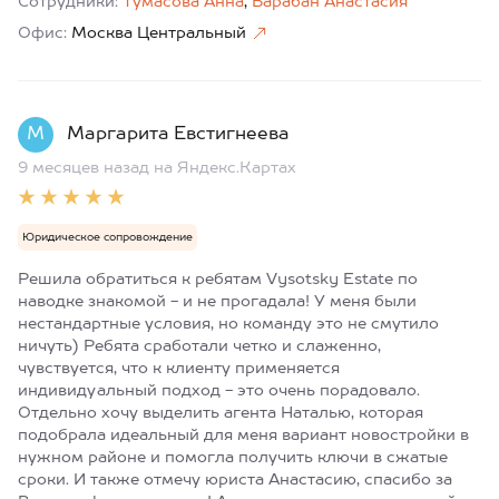
Сотрудники:
Тумасова Анна
,
Барабан Анастасия
Офис:
Москва Центральный
М
Маргарита Евстигнеева
9 месяцев назад
на Яндекс.Картах
Юридическое сопровождение
Решила обратиться к ребятам Vysotsky Estate по
наводке знакомой - и не прогадала! У меня были
нестандартные условия, но команду это не смутило
ничуть) Ребята сработали четко и слаженно,
чувствуется, что к клиенту применяется
индивидуальный подход - это очень порадовало.
Отдельно хочу выделить агента Наталью, которая
подобрала идеальный для меня вариант новостройки в
нужном районе и помогла получить ключи в сжатые
сроки. И также отмечу юриста Анастасию, спасибо за