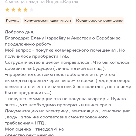
4 месяца назад
на Яндекс.Картах
Покупка
Коммерческая недвижимость
Юридическое сопровождение
Доброго дня.
Благодарю Елену Карасёву и Анастасию Барабан за
проделанную работу .
Мой запрос - покупка коммерческого помещения . Но
получилось приобрести ГАБ.
Сотрудничество в целом понравилось . Что бы хотелось
добавить на будущее ( лично на мой взгляд ):
-проработка системы налогообложения с учетом
выхода из проекта через какое-то время ( да, в договоре
указано что агент не налоговый консультант , но по чему
бы не предложить….)
- покупка коммерции это не покупка квартиры. Нужно
знать , что необходимо проверять и инженерию .
Документацию на электрику , вентиляцию , канализацию
, воду , а так же соответсвие смонтированного
требованиям НТД .
Моя оценка - твердая 4-ка
Агенство рекомендую .