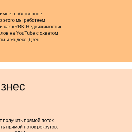
 имеет собственное
о этого мы работаем
ми как «RBK-Недвижимость»,
алов на YouTube с охватом
лы и Яндекс. Дзен.
изнес
т получить прямой поток
ить прямой поток рекрутов.