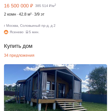
16 500 000 ₽
2
385 514 ₽/м
2 комн
42.8 м²
3/9 эт
г Москва, Соловьиный пр-д, д 2
Ясенево
5 мин.
Купить дом
34 предложения