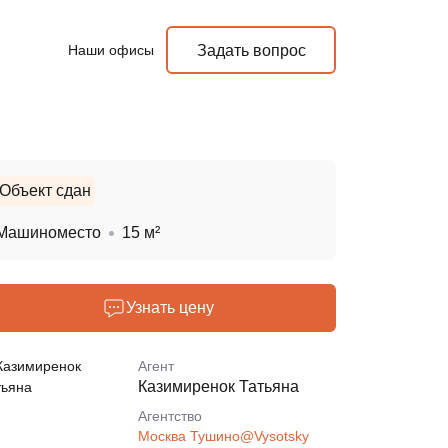
Наши офисы
Задать вопрос
Объект сдан
Машиноместо
15 м²
Узнать цену
Агент
Казимиренок Татьяна
Агентcтво
Москва Тушино@Vysotsky