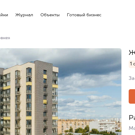
ойки
Журнал
Объекты
Готовый бизнес
овке»
Ж
1 
За
Р
Мо