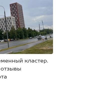
еменный кластер.
 отзывы
рта