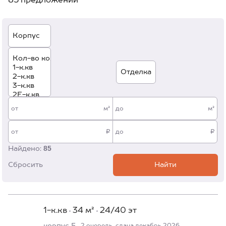
85 предложений
от
м²
до
м²
от
₽
до
₽
85
Найдено:
Сбросить
Найти
1-к.кв
34 м²
24/40 эт