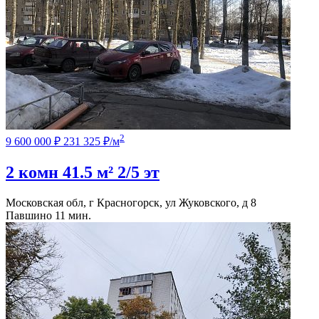
2
9 600 000 ₽
231 325 ₽/м
2 комн
41.5 м²
2/5 эт
Московская обл, г Красногорск, ул Жуковского, д 8
Павшино
11 мин.