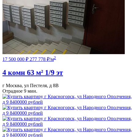
2
17 500 000 ₽
277 778 ₽/м
4 комн
63 м²
1/9 эт
г Москва, ул Пестеля, д 8В
Отрадное
9 мин.