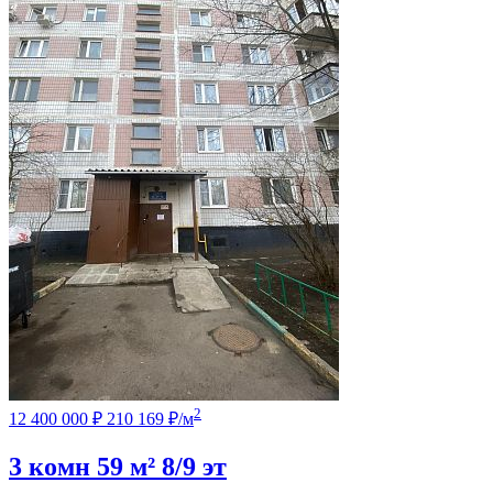
2
12 400 000 ₽
210 169 ₽/м
3 комн
59 м²
8/9 эт