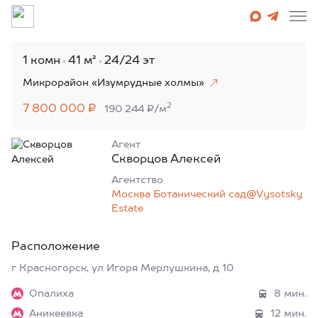
1 комн
41 м²
24/24 эт
Микрорайон «Изумрудные холмы»
2
7 800 000 ₽
190 244 ₽/м
Агент
Скворцов Алексей
Агентcтво
Москва Ботанический сад@Vysotsky
Estate
Расположение
г Красногорск, ул Игоря Мерлушкина, д 10
Опалиха
8 мин.
Аникеевка
12 мин.