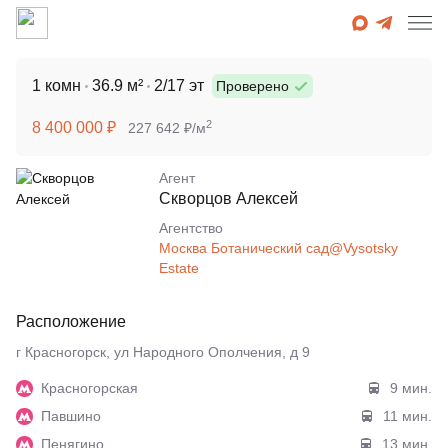
1 комн
36.9 м²
2/17 эт
Проверено
2
8 400 000 ₽
227 642 ₽/м
Агент
Скворцов Алексей
Агентcтво
Москва Ботанический сад@Vysotsky
Estate
Расположение
г Красногорск, ул Народного Ополчения, д 9
Красногорская
9 мин.
Павшино
11 мин.
Пенягино
13 мин.