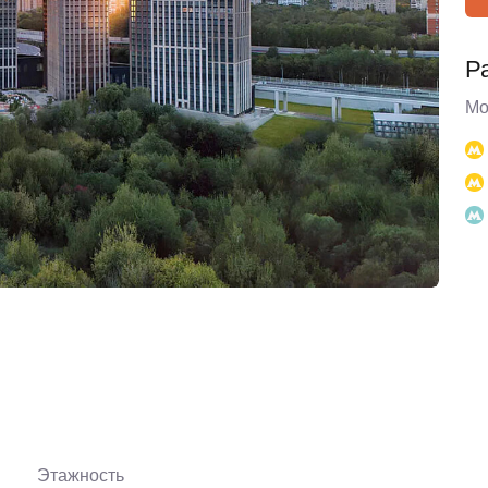
Р
Мо
Этажность