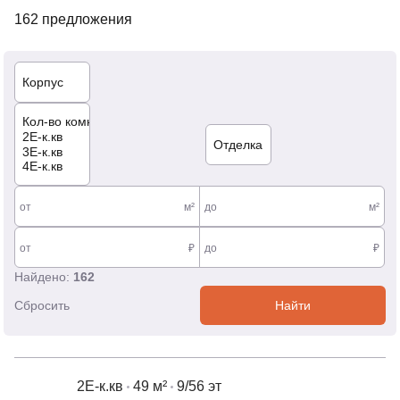
162 предложения
от
м²
до
м²
от
₽
до
₽
Найдено:
162
Сбросить
Найти
2Е-к.кв
49 м²
9/56 эт