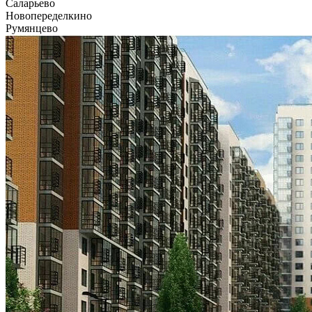
Саларьево
Новопеределкино
Румянцево