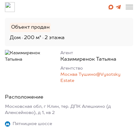
Объект продан
Дом
200 м²
2 этажа
Агент
Казимиренок Татьяна
Агентcтво
Москва Тушино@Vysotsky
Estate
Расположение
Московская обл, г Клин, тер. ДПК Алешкино (д
Алексейково), д 1, кв 2
Пятницкое шоссе