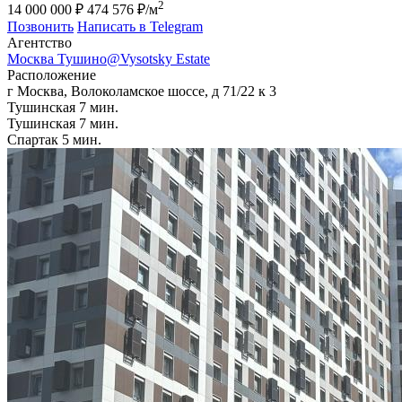
2
14 000 000 ₽
474 576 ₽/м
Позвонить
Написать в Telegram
Агентcтво
Москва Тушино@Vysotsky Estate
Расположение
г Москва, Волоколамское шоссе, д 71/22 к 3
Тушинская
7 мин.
Тушинская
7 мин.
Спартак
5 мин.