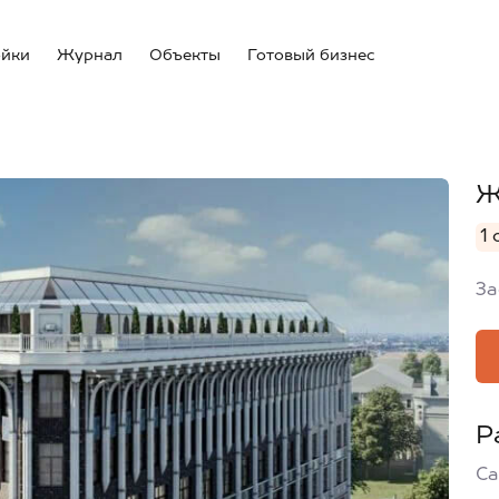
ойки
Журнал
Объекты
Готовый бизнес
Ж
1 
За
Р
Са