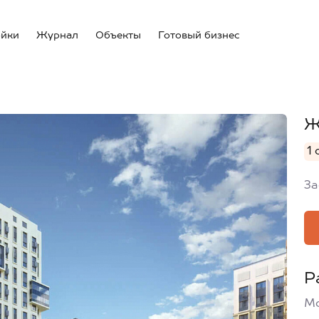
ойки
Журнал
Объекты
Готовый бизнес
Ж
1 
За
Р
Мо