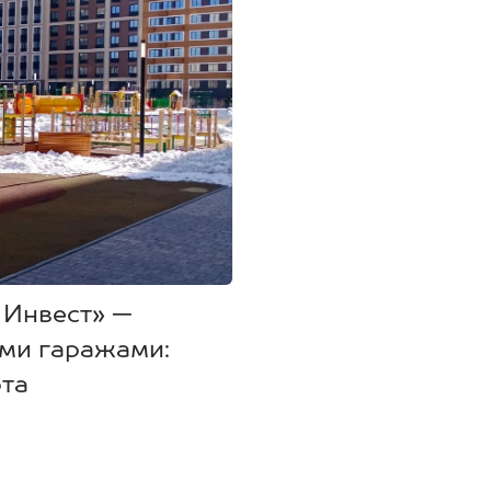
 Инвест» —
ими гаражами:
рта