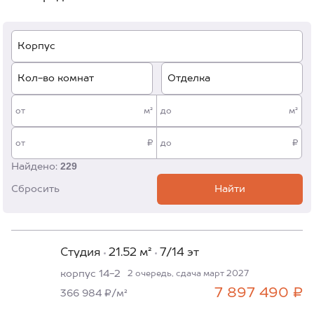
Корпус
Кол-во комнат
Отделка
от
м²
до
м²
от
₽
до
₽
229
Найдено:
Сбросить
Найти
Студия
21.52 м²
7/14 эт
корпус 14-2
2 очередь, сдача март 2027
7 897 490 ₽
366 984 ₽/м²