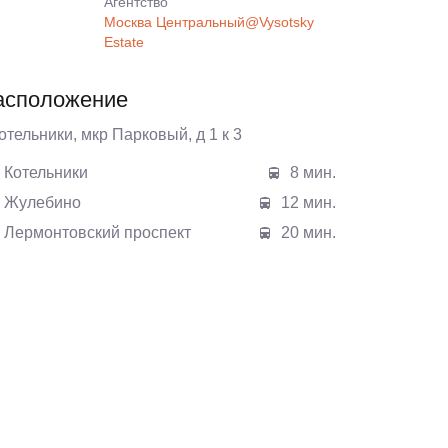
Агентcтво
Москва Центральный@Vysotsky
Estate
асположение
Котельники, мкр Парковый, д 1 к 3
Котельники
8 мин.
Жулебино
12 мин.
Лермонтовский проспект
20 мин.