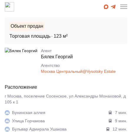
Объект продан
Торговая площадь
123 м²
Агент
Бялек Георгий
Агентcтво
Москва Центральный@Vysotsky Estate
Расположение
г Москва, поселение Сосенское, ул Александры Монаховой, д
105 к 1
Бунинская аллея
7 мин.
Улица Горчакова
9 мин.
Бульвар Адмирала Ушакова
12 мин.