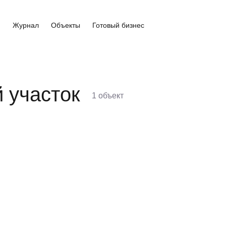
и
Журнал
Объекты
Готовый бизнес
й участок
1
объект