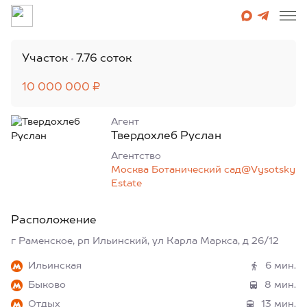
Участок
7.76 соток
10 000 000 ₽
Агент
Твердохлеб Руслан
Агентcтво
Москва Ботанический сад@Vysotsky
Estate
Расположение
г Раменское, рп Ильинский, ул Карла Маркса, д 26/12
Ильинская
6 мин.
Быково
8 мин.
Отдых
13 мин.