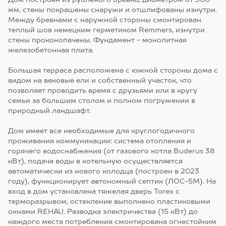
Дом построен из рубленого бревна, диаметром от 300
мм, стены покрашены снаружи и отшлифованы изнутри.
Между бревнами с наружной стороны смонтирован
теплый шов немецким герметиком Remmers, изнутри
стены проконопачены. Фундамент - монолитная
железобетонная плита.
Большая терраса расположена с южной стороны дома с
видом на вековые ели и собственный участок, что
позволяет проводить время с друзьями или в кругу
семьи за большим столом и полном погружении в
природный ландшафт.
Дом имеет все необходимые для круглогодичного
проживания коммуникации: система отопления и
горячего водоснабжения (от газового котла Buderus 38
кВт), подача воды в котельную осуществляется
автоматически из нового колодца (построен в 2023
году), функционирует автономный септик (ЛОС-5М). На
вход в дом установлена тяжелая дверь Torex с
терморазрывом, остекление выполнено пластиковыми
окнами REHAU. Разводка электричества (15 кВт) до
каждого места потребления смонтирована огнестойким