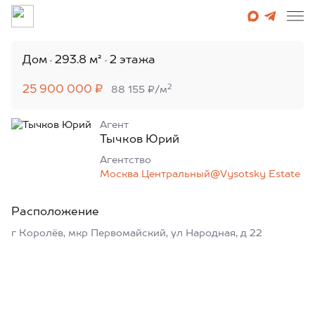
Дом
293.8 м²
2 этажа
2
25 900 000 ₽
88 155 ₽/м
Агент
Тычков Юрий
Агентcтво
Москва Центральный@Vysotsky Estate
Расположение
г Королёв, мкр Первомайский, ул Народная, д 22