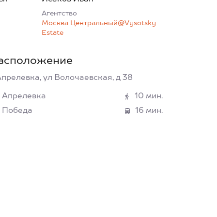
Агентcтво
Москва Центральный@Vysotsky
Estate
асположение
Апрелевка, ул Волочаевская, д 38
Апрелевка
10 мин.
Победа
16 мин.