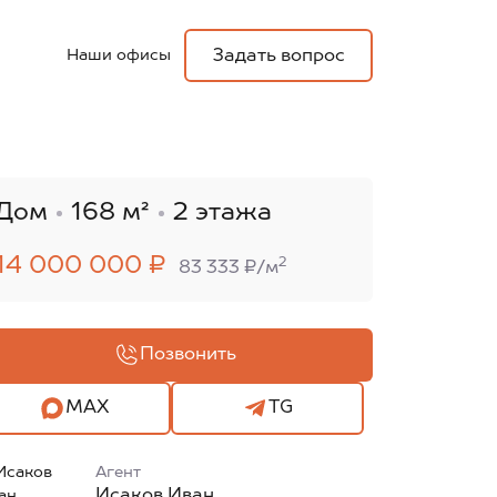
Наши офисы
Задать вопрос
Дом
168 м²
2 этажа
14 000 000 ₽
2
83 333 ₽/м
Позвонить
MAX
TG
Агент
Исаков Иван