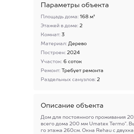
Параметры объекта
Площадь дома:
168 м²
Этажей в доме:
2
Комнат:
3
Материал:
Дерево
Построен:
2024
Участок:
6 соток
Ремонт:
Требует ремонта
Раздельных санузлов:
2
Описание объекта
Дом для поcтоянного пpoживания 20
всего дома 200 мм Umаtех Теrmо". Вы
го этажа 260см. Окна Rеhаu с двухк