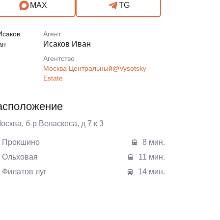
MAX
TG
Агент
Исаков Иван
Агентcтво
Москва Центральный@Vysotsky
Estate
асположение
Москва, б-р Веласкеса, д 7 к 3
Прокшино
8 мин.
Ольховая
11 мин.
Филатов луг
14 мин.