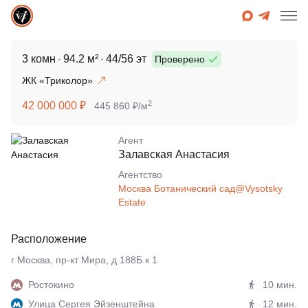
3 комн
94.2 м²
44/56 эт
Проверено
ЖК «Триколор»
2
42 000 000 ₽
445 860 ₽/м
Агент
Залавская Анастасия
Агентcтво
Москва Ботанический сад@Vysotsky
Estate
Расположение
г Москва, пр-кт Мира, д 188Б к 1
Ростокино
10 мин.
Улица Сергея Эйзенштейна
12 мин.