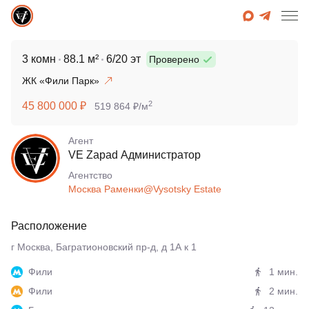
3 комн
88.1 м²
6/20 эт
Проверено
ЖК «Фили Парк»
2
45 800 000 ₽
519 864 ₽/м
Агент
VE Zapad Администратор
Агентcтво
Москва Раменки@Vysotsky Estate
Расположение
г Москва, Багратионовский пр-д, д 1А к 1
Фили
1 мин.
Фили
2 мин.