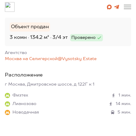
Объект продан
3 комн
134.2 м²
3/4 эт
Проверено
Агентcтво
Москва на Селигерской@Vysotsky Estate
Расположение
г Москва, Дмитровское шоссе, д 122Г к 1
Физтех
1 мин.
Лианозово
14 мин.
Новодачная
5 мин.