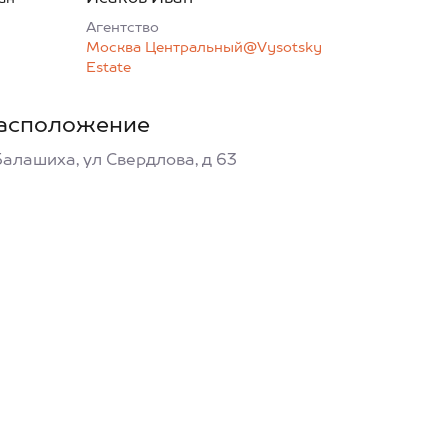
Агентcтво
Москва Центральный@Vysotsky
Estate
асположение
Балашиха, ул Свердлова, д 63