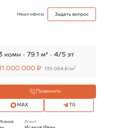
Наши офисы
Задать вопрос
3 комн
79.1 м²
4/5 эт
11 000 000 ₽
2
139 064 ₽/м
Позвонить
MAX
TG
Агент
Исаков Иван