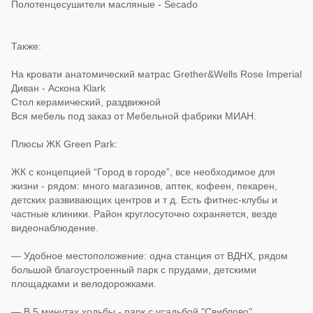
Полотенцесушители масляные - Secado
Также:
На кровати анатомический матрас Grether&Wells Rose Imperial
Диван - Аскона Klark
Стол керамический, раздвижной
Вся мебель под заказ от Мебельной фабрики МИАН.
Плюсы ЖК Green Park:
ЖК с концепцией “Город в городе”, все необходимое для
жизни - рядом: много магазинов, аптек, кофеен, пекарен,
детских развивающих центров и т д. Есть фитнес-клубы и
частные клиники. Район круглосуточно охраняется, везде
видеонаблюдение.
— Удобное местоположение: одна станция от ВДНХ, рядом
большой благоустроенный парк с прудами, детскими
площадками и велодорожками.
— В 5 минутах ходьбы - парк с усадьбой "Свиблово",