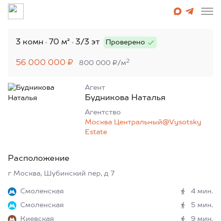
3 комн
70 м²
3/3 эт
Проверено
2
56 000 000 ₽
800 000 ₽/м
Агент
Будникова Наталья
Агентcтво
Москва Центральный@Vysotsky
Estate
Расположение
г Москва, Шубинский пер, д 7
Смоленская
4 мин.
Смоленская
5 мин.
Киевская
9 мин.