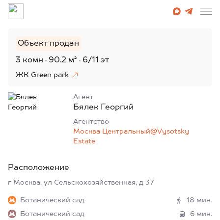
Объект продан
3 комн
90.2 м²
6/11 эт
ЖК Green park
Агент
Бялек Георгий
Агентcтво
Москва Центральный@Vysotsky
Estate
Расположение
г Москва, ул Сельскохозяйственная, д 37
Ботанический сад
18 мин.
Ботанический сад
6 мин.