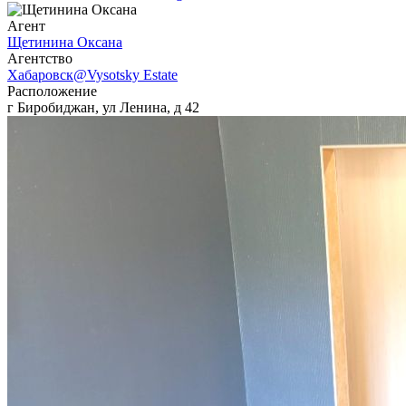
Агент
Щетинина Оксана
Агентcтво
Хабаровск@Vysotsky Estate
Расположение
г Биробиджан, ул Ленина, д 42