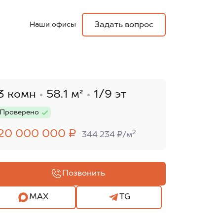
Наши офисы
Задать вопрос
3 комн
58.1 м²
1/9 эт
Проверено
20 000 000 ₽
2
344 234 ₽/м
Позвонить
MAX
TG