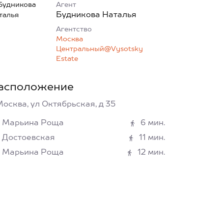
Агент
Будникова Наталья
Агентcтво
Москва
Центральный@Vysotsky
Estate
асположение
Москва, ул Октябрьская, д 35
Марьина Роща
6 мин.
Достоевская
11 мин.
Марьина Роща
12 мин.