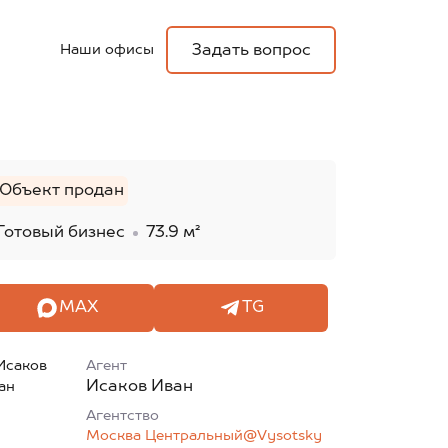
Наши офисы
Задать вопрос
Объект продан
Готовый бизнес
73.9 м²
MAX
TG
Агент
Исаков Иван
Агентcтво
Москва Центральный@Vysotsky