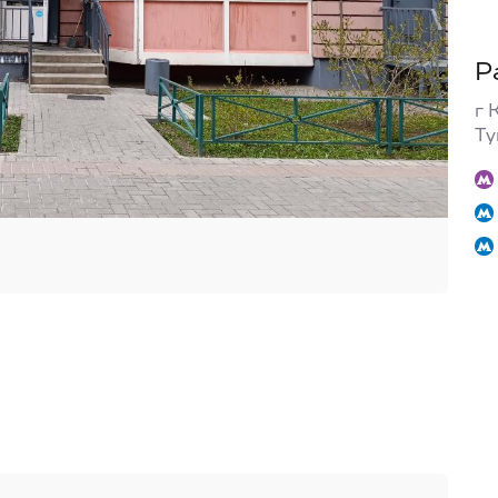
Р
г 
Ту