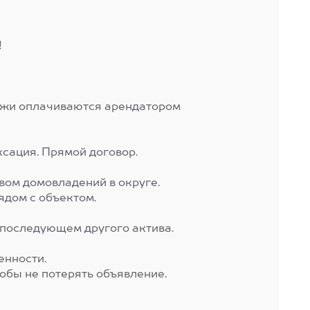
!
ежи оплачиваются арендатором
сация. Прямой договор.
вом домовладений в округе.
дом с объектом.
 последующем другого актива.
енности.
тобы не потерять объявление.