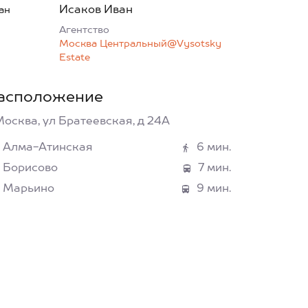
Исаков Иван
Агентcтво
Москва Центральный@Vysotsky
Estate
асположение
Москва, ул Братеевская, д 24А
Алма-Атинская
6 мин.
Борисово
7 мин.
Марьино
9 мин.