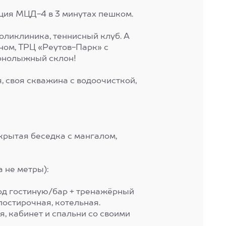
нция МЦД-4 в 3 минутах пешком.
поликлиника, теннисный клуб. А
йном, ТРЦ «Реутов-Парк» с
орнолыжный склон!
я, своя скважина с водоочисткой,
крытая беседка с мангалом,
 не метры):
под гостиную/бар + тренажёрный
 постирочная, котельная.
я, кабинет и спальни со своими