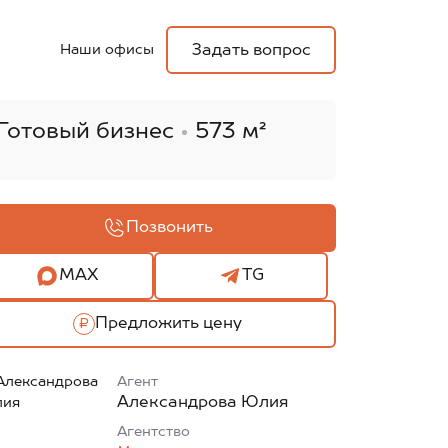
Наши офисы
Задать вопрос
Готовый бизнес
573 м²
Позвонить
MAX
TG
Предложить цену
Агент
Александрова Юлия
Агентcтво