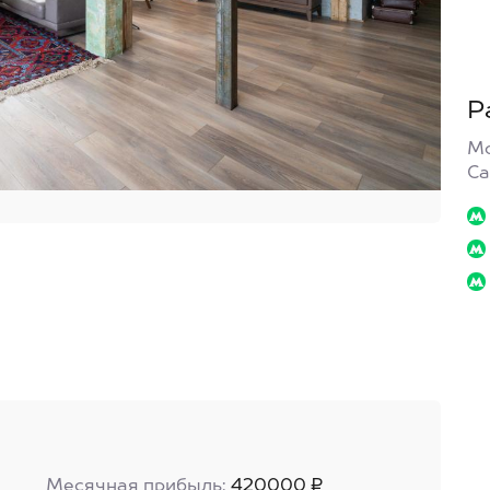
Р
Мо
Са
Месячная прибыль:
420000 ₽