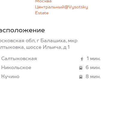
Москва
Центральный@Vysotsky
Estate
асположение
сковская обл, г Балашиха, мкр
лтыковка, шоссе Ильича, д 1
Салтыковская
1 мин.
Никольское
6 мин.
Кучино
8 мин.