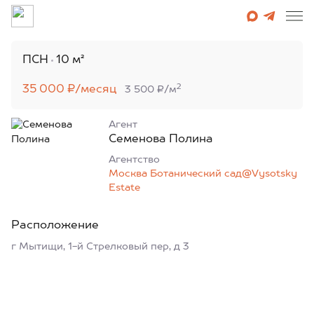
ПСН
10 м²
2
35 000 ₽/месяц
3 500 ₽/м
Агент
Семенова Полина
Агентcтво
Москва Ботанический сад@Vysotsky
Estate
Расположение
г Мытищи, 1-й Стрелковый пер, д 3