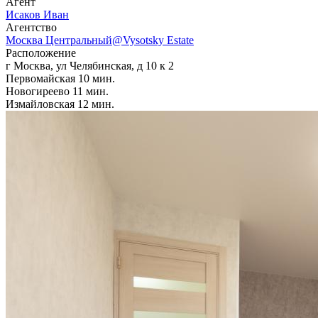
Агент
Исаков Иван
Агентcтво
Москва Центральный@Vysotsky Estate
Расположение
г Москва, ул Челябинская, д 10 к 2
Первомайская
10 мин.
Новогиреево
11 мин.
Измайловская
12 мин.