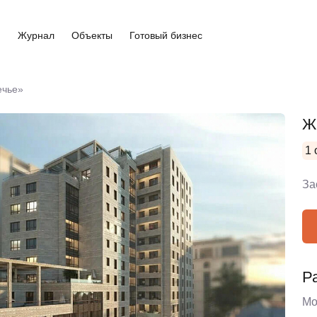
и
Журнал
Объекты
Готовый бизнес
ечье»
Ж
1 
За
Р
Мо